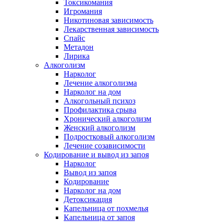
Токсикомания
Игромания
Никотиновая зависимость
Лекарственная зависимость
Спайс
Метадон
Лирика
Алкоголизм
Нарколог
Лечение алкоголизма
Нарколог на дом
Алкогольный психоз
Профилактика срыва
Хронический алкоголизм
Женский алкоголизм
Подростковый алкоголизм
Лечение созависимости
Кодирование и вывод из запоя
Нарколог
Вывод из запоя
Кодирование
Нарколог на дом
Детоксикация
Капельница от похмелья
Капельница от запоя