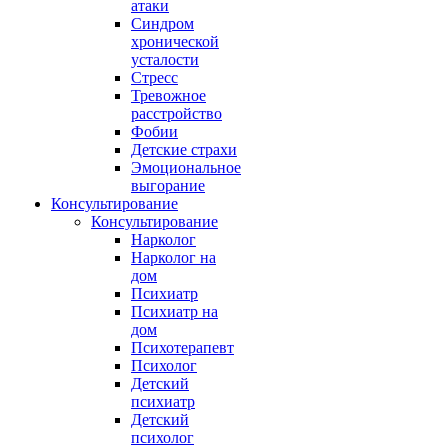
атаки
Синдром
хронической
усталости
Стресс
Тревожное
расстройство
Фобии
Детские страхи
Эмоциональное
выгорание
Консультирование
Консультирование
Нарколог
Нарколог на
дом
Психиатр
Психиатр на
дом
Психотерапевт
Психолог
Детский
психиатр
Детский
психолог