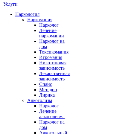
Услуги
Наркология
Наркомания
Нарколог
Лечение
наркомании
Нарколог на
дом
Токсикомания
Игромания
Никотиновая
зависимость
Лекарственная
зависимость
Спайс
Метадон
Лирика
Алкоголизм
Нарколог
Лечение
алкоголизма
Нарколог на
дом
Алкогольный