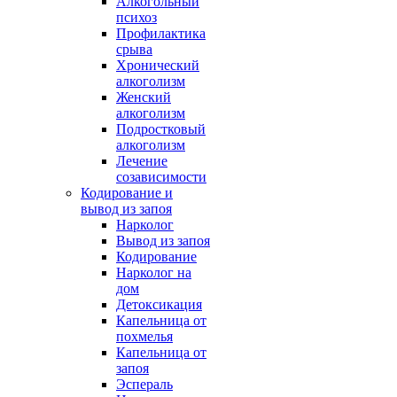
Алкогольный
психоз
Профилактика
срыва
Хронический
алкоголизм
Женский
алкоголизм
Подростковый
алкоголизм
Лечение
созависимости
Кодирование и
вывод из запоя
Нарколог
Вывод из запоя
Кодирование
Нарколог на
дом
Детоксикация
Капельница от
похмелья
Капельница от
запоя
Эспераль