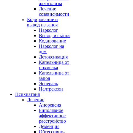
алкоголизм
Лечение
созависимости
Кодирование и
вывод из запоя
Нарколог
Вывод из запоя
Кодирование
Нарколог на
дом
Детоксикация
Капельница от
похмелья
Капельница от
запоя
Эспераль
Налтрексон
Психиатрия
Лечение
Анорексия
Биполярное
аффективное
расстройство
Деменция
Обсессивно-