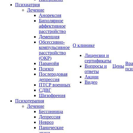
Психиатрия
Лечение
Анорексия
Биполярное
аффективное
расстройство
Деменция
Обсессивно-
О клинике
компульсивное
расстройство
Лицензии и
(ОКР)
сертификаты
Паранойя
Вра
Вопросы и
Цены
Психоз
пси
ответы
Послеродовая
Акции
депрессия
Видео
ПТСР военных
СДВГ
Шизофрения
Психотерапия
Лечение
Бессонница
Депрессия
Невроз
Панические
атаки