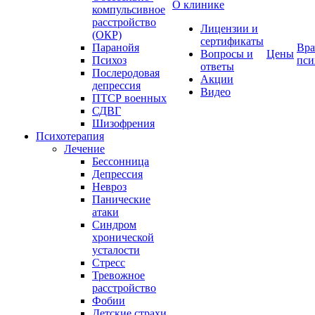
О клинике
компульсивное
расстройство
Лицензии и
(ОКР)
сертификаты
Паранойя
Вра
Вопросы и
Цены
Психоз
пси
ответы
Послеродовая
Акции
депрессия
Видео
ПТСР военных
СДВГ
Шизофрения
Психотерапия
Лечение
Бессонница
Депрессия
Невроз
Панические
атаки
Синдром
хронической
усталости
Стресс
Тревожное
расстройство
Фобии
Детские страхи