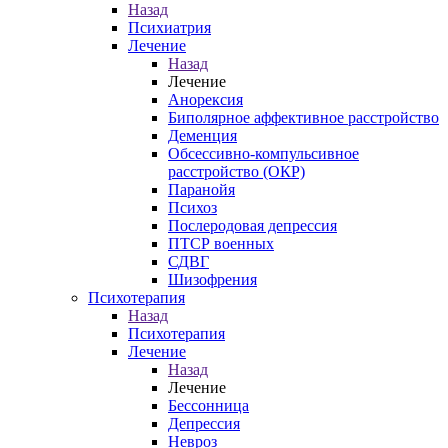
Назад
Психиатрия
Лечение
Назад
Лечение
Анорексия
Биполярное аффективное расстройство
Деменция
Обсессивно-компульсивное
расстройство (ОКР)
Паранойя
Психоз
Послеродовая депрессия
ПТСР военных
СДВГ
Шизофрения
Психотерапия
Назад
Психотерапия
Лечение
Назад
Лечение
Бессонница
Депрессия
Невроз