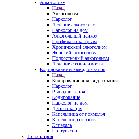
Алкоголизм
Назад
Алкоголизм
Нарколог
Лечение алкоголизма
Нарколог на дом
Алкогольный психоз
Профилактика срыва
Хронический алкоголизм
Женский алкоголизм
Подростковый алкоголизм
Лечение созависимости
Кодирование и вывод из запоя
Назад
Кодирование и вывод из запоя
Нарколог
Вывод из запоя
Кодирование
Нарколог на дом
Детоксикация
Капельница от похмелья
Капельница от запоя
Эспераль
Налтрексон
Психиатрия