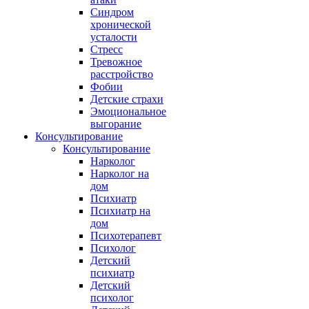
Синдром
хронической
усталости
Стресс
Тревожное
расстройство
Фобии
Детские страхи
Эмоциональное
выгорание
Консультирование
Консультирование
Нарколог
Нарколог на
дом
Психиатр
Психиатр на
дом
Психотерапевт
Психолог
Детский
психиатр
Детский
психолог