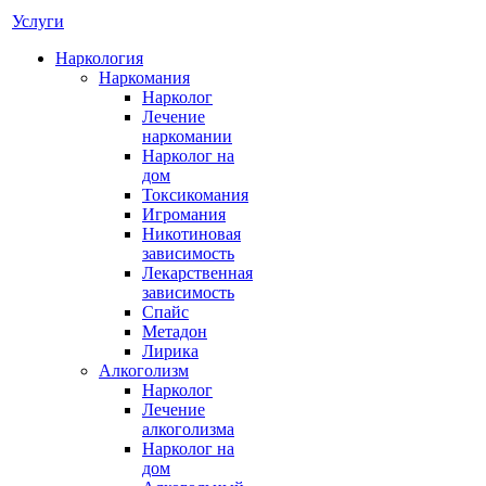
Услуги
Наркология
Наркомания
Нарколог
Лечение
наркомании
Нарколог на
дом
Токсикомания
Игромания
Никотиновая
зависимость
Лекарственная
зависимость
Спайс
Метадон
Лирика
Алкоголизм
Нарколог
Лечение
алкоголизма
Нарколог на
дом