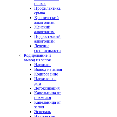
психоз
Профилактика
срыва
Хронический
алкоголизм
Женский
алкоголизм
Подростковый
алкоголизм
Лечение
созависимости
Кодирование и
вывод из запоя
Нарколог
Вывод из запоя
Кодирование
Нарколог на
дом
Детоксикация
Капельница от
похмелья
Капельница от
запоя
Эспераль
Налтрексон