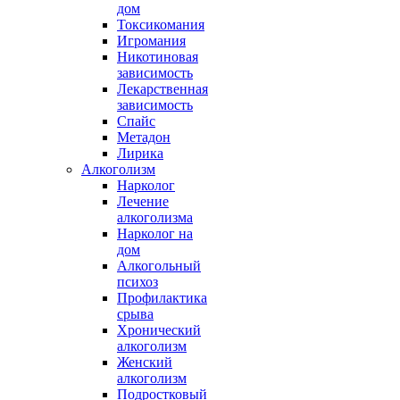
дом
Токсикомания
Игромания
Никотиновая
зависимость
Лекарственная
зависимость
Спайс
Метадон
Лирика
Алкоголизм
Нарколог
Лечение
алкоголизма
Нарколог на
дом
Алкогольный
психоз
Профилактика
срыва
Хронический
алкоголизм
Женский
алкоголизм
Подростковый