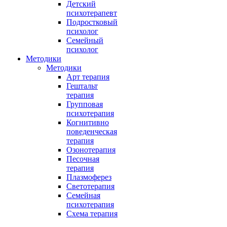
Детский
психотерапевт
Подростковый
психолог
Семейный
психолог
Методики
Методики
Арт терапия
Гештальт
терапия
Групповая
психотерапия
Когнитивно
поведенческая
терапия
Озонотерапия
Песочная
терапия
Плазмоферез
Светотерапия
Семейная
психотерапия
Схема терапия