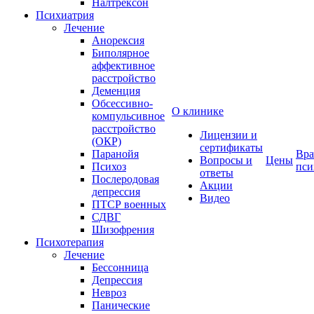
Налтрексон
Психиатрия
Лечение
Анорексия
Биполярное
аффективное
расстройство
Деменция
Обсессивно-
О клинике
компульсивное
расстройство
Лицензии и
(ОКР)
сертификаты
Паранойя
Вра
Вопросы и
Цены
Психоз
пси
ответы
Послеродовая
Акции
депрессия
Видео
ПТСР военных
СДВГ
Шизофрения
Психотерапия
Лечение
Бессонница
Депрессия
Невроз
Панические