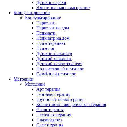
Детские страхи
Эмоциональное выгорание
Консультирование
Консультирование
Нарколог
Нарколог на дом
Психиатр
Психиатр на дом
Психотерапевт
Психолог
Детский психиатр
Детский психолог
Детский психотерапевт
Подростковый психолог
Семейный психолог
Методики
Методики
Арт терапия
Гештальт терапия
Групповая психотерапия
Когнитивно поведенческая терапия
Озонотерапия
Песочная терапия
Плазмоферез
Светотерапия