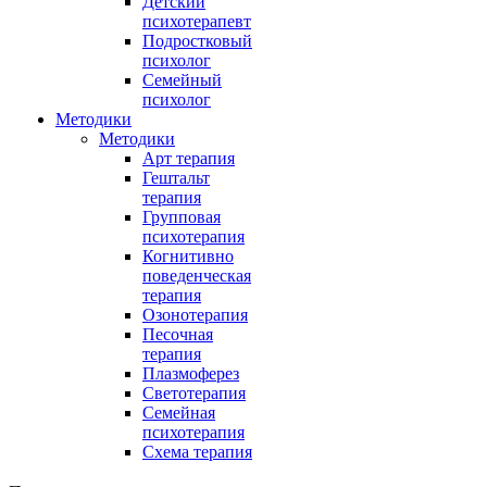
Детский
психотерапевт
Подростковый
психолог
Семейный
психолог
Методики
Методики
Арт терапия
Гештальт
терапия
Групповая
психотерапия
Когнитивно
поведенческая
терапия
Озонотерапия
Песочная
терапия
Плазмоферез
Светотерапия
Семейная
психотерапия
Схема терапия