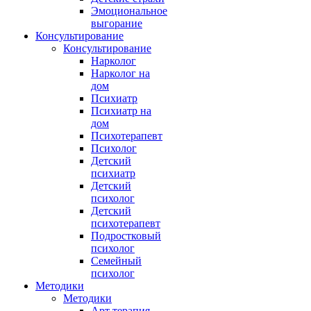
Эмоциональное
выгорание
Консультирование
Консультирование
Нарколог
Нарколог на
дом
Психиатр
Психиатр на
дом
Психотерапевт
Психолог
Детский
психиатр
Детский
психолог
Детский
психотерапевт
Подростковый
психолог
Семейный
психолог
Методики
Методики
Арт терапия