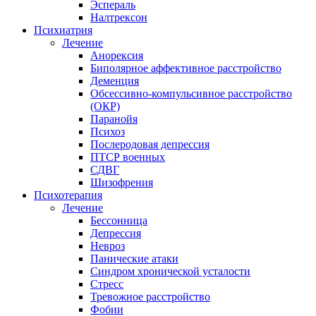
Эспераль
Налтрексон
Психиатрия
Лечение
Анорексия
Биполярное аффективное расстройство
Деменция
Обсессивно-компульсивное расстройство
(ОКР)
Паранойя
Психоз
Послеродовая депрессия
ПТСР военных
СДВГ
Шизофрения
Психотерапия
Лечение
Бессонница
Депрессия
Невроз
Панические атаки
Синдром хронической усталости
Стресс
Тревожное расстройство
Фобии