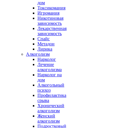
дом
Токсикомания
Игромания
Никотиновая
зависимость
Лекарственная
зависимость
Спайс
Метадон
Лирика
Алкоголизм
Нарколог
Лечение
алкоголизма
Нарколог на
дом
Алкогольный
психоз
Профилактика
срыва
Хронический
алкоголизм
Женский
алкоголизм
Подростковый