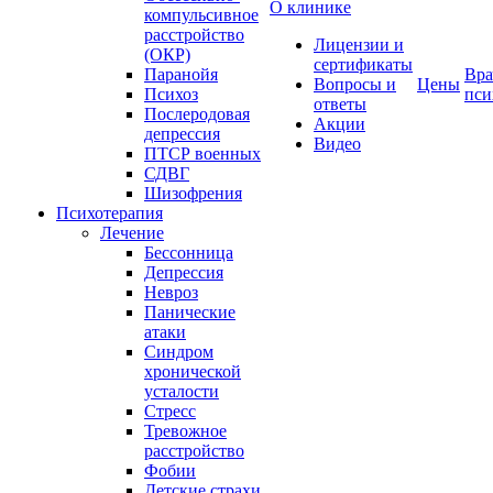
О клинике
компульсивное
расстройство
Лицензии и
(ОКР)
сертификаты
Паранойя
Вра
Вопросы и
Цены
Психоз
пси
ответы
Послеродовая
Акции
депрессия
Видео
ПТСР военных
СДВГ
Шизофрения
Психотерапия
Лечение
Бессонница
Депрессия
Невроз
Панические
атаки
Синдром
хронической
усталости
Стресс
Тревожное
расстройство
Фобии
Детские страхи