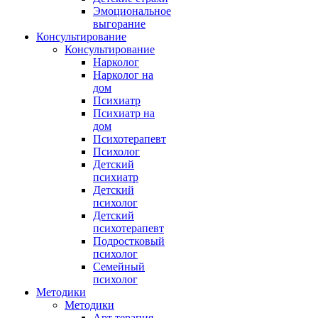
Эмоциональное
выгорание
Консультирование
Консультирование
Нарколог
Нарколог на
дом
Психиатр
Психиатр на
дом
Психотерапевт
Психолог
Детский
психиатр
Детский
психолог
Детский
психотерапевт
Подростковый
психолог
Семейный
психолог
Методики
Методики
Арт терапия