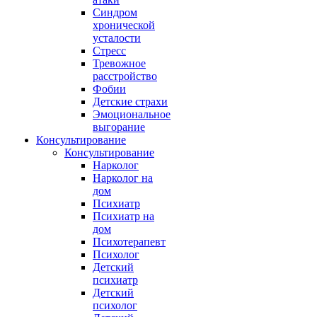
Синдром
хронической
усталости
Стресс
Тревожное
расстройство
Фобии
Детские страхи
Эмоциональное
выгорание
Консультирование
Консультирование
Нарколог
Нарколог на
дом
Психиатр
Психиатр на
дом
Психотерапевт
Психолог
Детский
психиатр
Детский
психолог