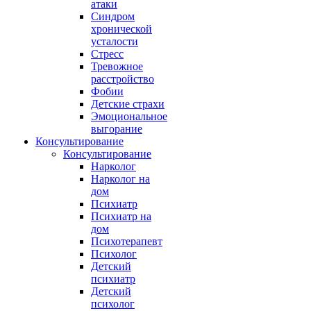
атаки
Синдром
хронической
усталости
Стресс
Тревожное
расстройство
Фобии
Детские страхи
Эмоциональное
выгорание
Консультирование
Консультирование
Нарколог
Нарколог на
дом
Психиатр
Психиатр на
дом
Психотерапевт
Психолог
Детский
психиатр
Детский
психолог