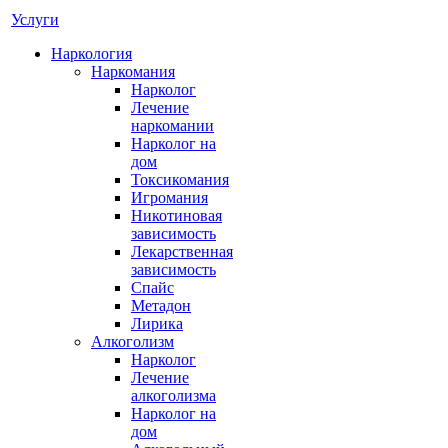
Услуги
Наркология
Наркомания
Нарколог
Лечение
наркомании
Нарколог на
дом
Токсикомания
Игромания
Никотиновая
зависимость
Лекарственная
зависимость
Спайс
Метадон
Лирика
Алкоголизм
Нарколог
Лечение
алкоголизма
Нарколог на
дом