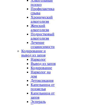
Алкогольный
психоз
Профилактика
срыва
Хронический
алкоголизм
Женский
алкоголизм
Подростковый
алкоголизм
Лечение
созависимости
Кодирование и
вывод из запоя
Нарколог
Вывод из запоя
Кодирование
Нарколог на
дом
Детоксикация
Капельница от
похмелья
Капельница от
запоя
Эспераль