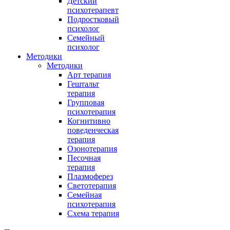
Детский
психотерапевт
Подростковый
психолог
Семейный
психолог
Методики
Методики
Арт терапия
Гештальт
терапия
Групповая
психотерапия
Когнитивно
поведенческая
терапия
Озонотерапия
Песочная
терапия
Плазмоферез
Светотерапия
Семейная
психотерапия
Схема терапия