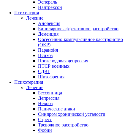
Эспераль
Налтрексон
Психиатрия
Лечение
Анорексия
Биполярное аффективное расстройство
Деменция
Обсессивно-компульсивное расстройство
(ОКР)
Паранойя
Психоз
Послеродовая депрессия
ПТСР военных
СДВГ
Шизофрения
Психотерапия
Лечение
Бессонница
Депрессия
Невроз
Панические атаки
Синдром хронической усталости
Стресс
Тревожное расстройство
Фобии