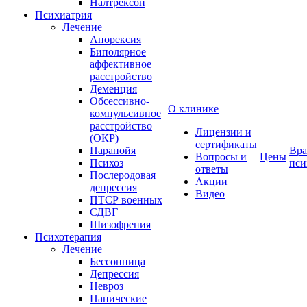
Налтрексон
Психиатрия
Лечение
Анорексия
Биполярное
аффективное
расстройство
Деменция
Обсессивно-
О клинике
компульсивное
расстройство
Лицензии и
(ОКР)
сертификаты
Паранойя
Вра
Вопросы и
Цены
Психоз
пси
ответы
Послеродовая
Акции
депрессия
Видео
ПТСР военных
СДВГ
Шизофрения
Психотерапия
Лечение
Бессонница
Депрессия
Невроз
Панические