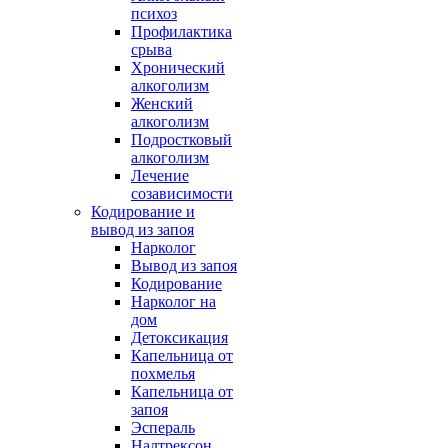
психоз
Профилактика
срыва
Хронический
алкоголизм
Женский
алкоголизм
Подростковый
алкоголизм
Лечение
созависимости
Кодирование и
вывод из запоя
Нарколог
Вывод из запоя
Кодирование
Нарколог на
дом
Детоксикация
Капельница от
похмелья
Капельница от
запоя
Эспераль
Налтрексон