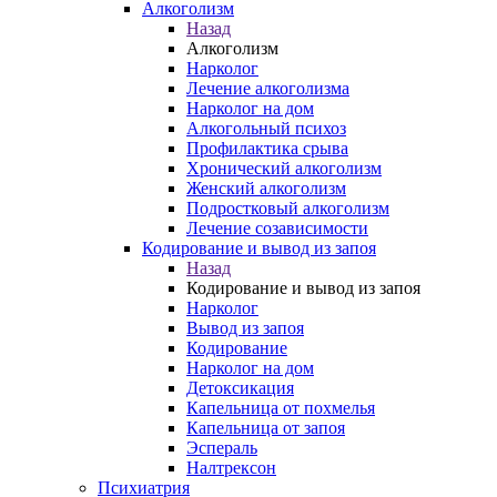
Алкоголизм
Назад
Алкоголизм
Нарколог
Лечение алкоголизма
Нарколог на дом
Алкогольный психоз
Профилактика срыва
Хронический алкоголизм
Женский алкоголизм
Подростковый алкоголизм
Лечение созависимости
Кодирование и вывод из запоя
Назад
Кодирование и вывод из запоя
Нарколог
Вывод из запоя
Кодирование
Нарколог на дом
Детоксикация
Капельница от похмелья
Капельница от запоя
Эспераль
Налтрексон
Психиатрия