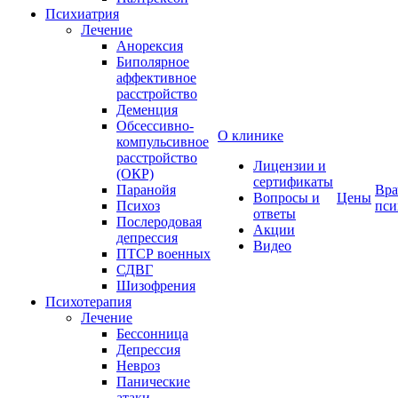
Психиатрия
Лечение
Анорексия
Биполярное
аффективное
расстройство
Деменция
Обсессивно-
О клинике
компульсивное
расстройство
Лицензии и
(ОКР)
сертификаты
Паранойя
Вра
Вопросы и
Цены
Психоз
пси
ответы
Послеродовая
Акции
депрессия
Видео
ПТСР военных
СДВГ
Шизофрения
Психотерапия
Лечение
Бессонница
Депрессия
Невроз
Панические
атаки