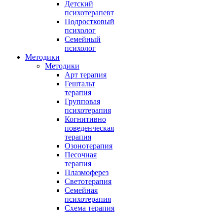
Детский
психотерапевт
Подростковый
психолог
Семейный
психолог
Методики
Методики
Арт терапия
Гештальт
терапия
Групповая
психотерапия
Когнитивно
поведенческая
терапия
Озонотерапия
Песочная
терапия
Плазмоферез
Светотерапия
Семейная
психотерапия
Схема терапия