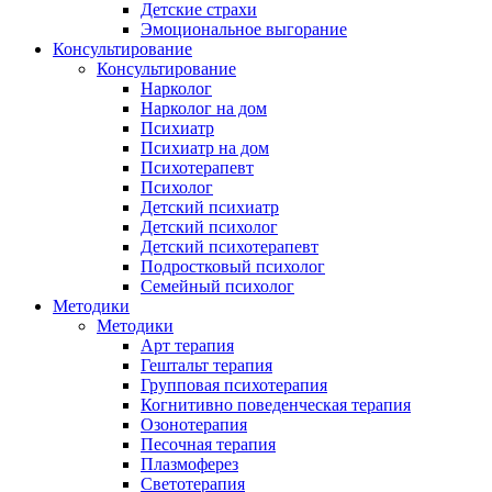
Детские страхи
Эмоциональное выгорание
Консультирование
Консультирование
Нарколог
Нарколог на дом
Психиатр
Психиатр на дом
Психотерапевт
Психолог
Детский психиатр
Детский психолог
Детский психотерапевт
Подростковый психолог
Семейный психолог
Методики
Методики
Арт терапия
Гештальт терапия
Групповая психотерапия
Когнитивно поведенческая терапия
Озонотерапия
Песочная терапия
Плазмоферез
Светотерапия