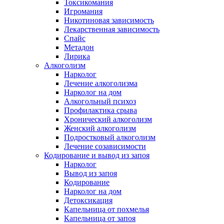
Токсикомания
Игромания
Никотиновая зависимость
Лекарственная зависимость
Спайс
Метадон
Лирика
Алкоголизм
Нарколог
Лечение алкоголизма
Нарколог на дом
Алкогольный психоз
Профилактика срыва
Хронический алкоголизм
Женский алкоголизм
Подростковый алкоголизм
Лечение созависимости
Кодирование и вывод из запоя
Нарколог
Вывод из запоя
Кодирование
Нарколог на дом
Детоксикация
Капельница от похмелья
Капельница от запоя