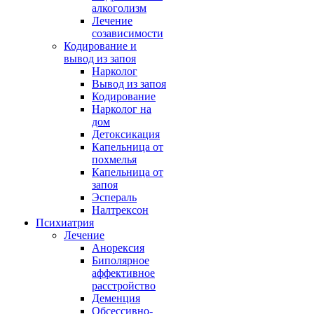
алкоголизм
Лечение
созависимости
Кодирование и
вывод из запоя
Нарколог
Вывод из запоя
Кодирование
Нарколог на
дом
Детоксикация
Капельница от
похмелья
Капельница от
запоя
Эспераль
Налтрексон
Психиатрия
Лечение
Анорексия
Биполярное
аффективное
расстройство
Деменция
Обсессивно-