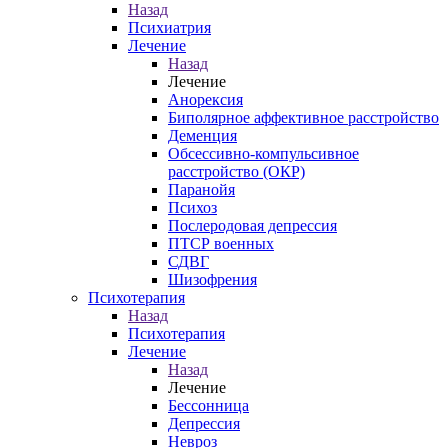
Назад
Психиатрия
Лечение
Назад
Лечение
Анорексия
Биполярное аффективное расстройство
Деменция
Обсессивно-компульсивное
расстройство (ОКР)
Паранойя
Психоз
Послеродовая депрессия
ПТСР военных
СДВГ
Шизофрения
Психотерапия
Назад
Психотерапия
Лечение
Назад
Лечение
Бессонница
Депрессия
Невроз