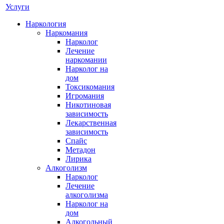
Услуги
Наркология
Наркомания
Нарколог
Лечение
наркомании
Нарколог на
дом
Токсикомания
Игромания
Никотиновая
зависимость
Лекарственная
зависимость
Спайс
Метадон
Лирика
Алкоголизм
Нарколог
Лечение
алкоголизма
Нарколог на
дом
Алкогольный