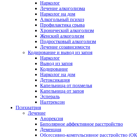
Нарколог
Лечение алкоголизма
Нарколог на дом
Алкогольный психоз
Профилактика срыва
Хронический алкоголизм
Женский алкоголизм
Подростковый алкоголизм
Лечение созависимости
Кодирование и вывод из запоя
Нарколог
Вывод из запоя
Кодирование
Нарколог на дом
Детоксикация
Капельница от похмелья
Капельница от запоя
Эспераль
Налтрексон
Психиатрия
Лечение
Анорексия
Биполярное аффективное расстройство
Деменция
Обсессивно-компульсивное расстройство (ОК