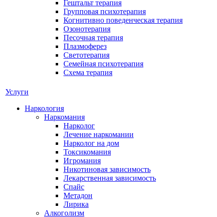
Гештальт терапия
Групповая психотерапия
Когнитивно поведенческая терапия
Озонотерапия
Песочная терапия
Плазмоферез
Светотерапия
Семейная психотерапия
Схема терапия
Услуги
Наркология
Наркомания
Нарколог
Лечение наркомании
Нарколог на дом
Токсикомания
Игромания
Никотиновая зависимость
Лекарственная зависимость
Спайс
Метадон
Лирика
Алкоголизм