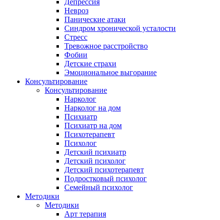
Депрессия
Невроз
Панические атаки
Синдром хронической усталости
Стресс
Тревожное расстройство
Фобии
Детские страхи
Эмоциональное выгорание
Консультирование
Консультирование
Нарколог
Нарколог на дом
Психиатр
Психиатр на дом
Психотерапевт
Психолог
Детский психиатр
Детский психолог
Детский психотерапевт
Подростковый психолог
Семейный психолог
Методики
Методики
Арт терапия