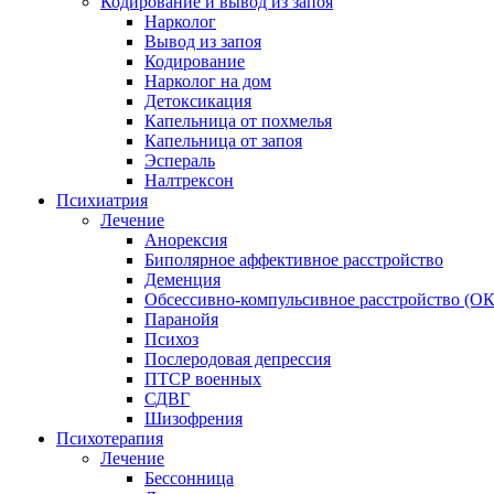
Кодирование и вывод из запоя
Нарколог
Вывод из запоя
Кодирование
Нарколог на дом
Детоксикация
Капельница от похмелья
Капельница от запоя
Эспераль
Налтрексон
Психиатрия
Лечение
Анорексия
Биполярное аффективное расстройство
Деменция
Обсессивно-компульсивное расстройство (ОК
Паранойя
Психоз
Послеродовая депрессия
ПТСР военных
СДВГ
Шизофрения
Психотерапия
Лечение
Бессонница