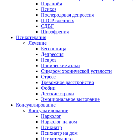
Паранойя
Психоз
Послеродовая депрессия
ПТСР военных
СДВГ
Шизофрения
Психотерапия
Лечение
Бессонница
Депрессия
Невроз
Панические атаки
Синдром хронической усталости
Стресс
Тревожное расстройство
Фобии
Детские страхи
Эмоциональное выгорание
Консультирование
Консультирование
Нарколог
Нарколог на дом
Психиатр
Психиатр на дом
Психотерапевт