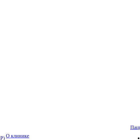
Пац
О клинике
Р)